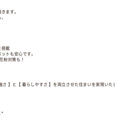
頂きます。
も、
を搭載
ペットも安心です。
で花粉対策も！
強さ 】と【 暮らしやすさ 】を両立させた住まいを実現いた
！
｡*