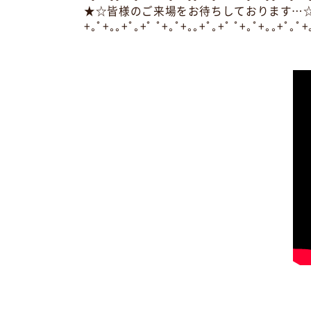
★☆皆様のご来場をお待ちしております…
+｡ﾟ+｡｡+ﾟ｡+ﾟ ﾟ+｡ﾟ+｡｡+ﾟ｡+ﾟ ﾟ+｡ﾟ+｡｡+ﾟ｡ﾟ+