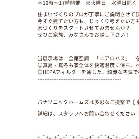
＊10時～17時開催 ※火曜日・水曜日除く
住まいづくりのプロが丁寧にご説明させて
今すぐ建てたい方も、じっくり考えたい方
家づくりをスタートさせてみませんか？
ぜひご家族、みなさんでお越し下さい！
当展示場は 全館空調 「エアロハス」 
◎真夏・真冬も家全体を快適温度に保ち、
◎HEPAフィルターを通した、綺麗な空気
------------------------------------------------
パナソニックホームズは多彩なご提案で【 
詳細は、スタッフへお問い合わせください
+｡ﾟ+｡｡+ﾟ｡+ﾟ ﾟ+｡ﾟ+｡｡+ﾟ｡+ﾟ ﾟ+｡ﾟ+｡｡+ﾟ｡ﾟ+