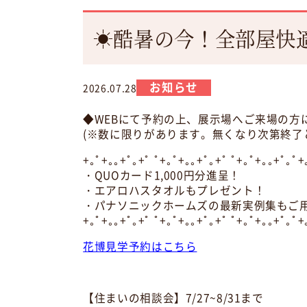
☀酷暑の今！全部屋快
お知らせ
2026.07.28
◆WEBにて予約の上、展示場へご来場の方
(※数に限りがあります。無くなり次第終了
+｡ﾟ+｡｡+ﾟ｡+ﾟ ﾟ+｡ﾟ+｡｡+ﾟ｡+ﾟ ﾟ+｡ﾟ+｡｡+ﾟ｡ﾟ+
・QUOカード1,000円分進呈！
・エアロハスタオルもプレゼント！
・パナソニックホームズの最新実例集もご
+｡ﾟ+｡｡+ﾟ｡+ﾟ ﾟ+｡ﾟ+｡｡+ﾟ｡+ﾟ ﾟ+｡ﾟ+｡｡+ﾟ｡ﾟ+
花博見学予約はこちら
【住まいの相談会】7/27~8/31まで