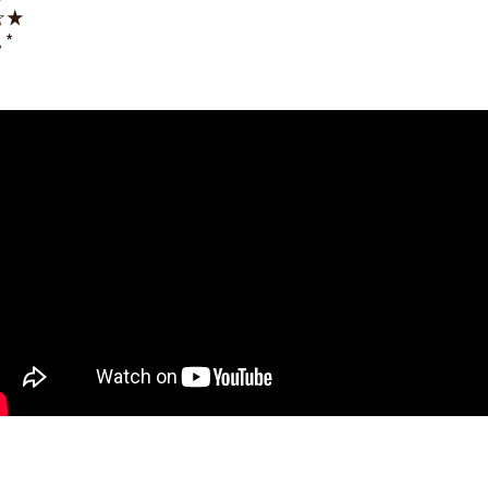
☆★
｡*