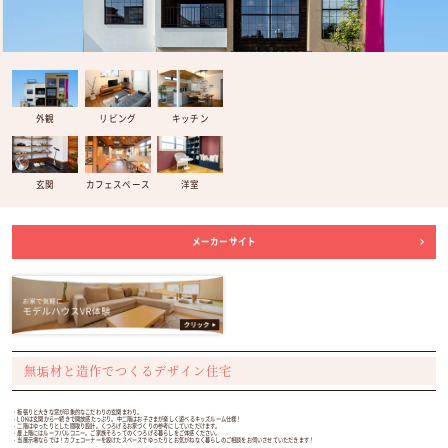
外観
リビング
キッチン
玄関
カフェスペース
洋室
メーカーサイト
無垢材と造作でつくるデザイン住宅
・板張りと大きな窓が印象的なこだわりの玄関まわり。
・LDKは玄関から一続きで開放感たっぷり。中二階はお子さまが楽しく遊べるキッズルーム仕様！
・二階はゆったりとした間取り設計。くつろげるお家づくりの参考にしていただけます。
・最上階にはルーフバルコニー。ご家族そろってのくつろげる暮らしをご体感ください。
・当展示場ならでは！カフェコーナーを設けたスペースでゆったりとお気がねなく暮らしのご相談をお伺いさせていただきます！