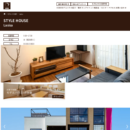
モデルハウス見学予約
展示場の歩き方
住まいのアンケート
HOME
モデルハウス紹介・場内マップ
イベント
相談会・セミナー
アクセス
お問い合わせ
モデルハウス紹介
Lasisa
STYLE HOUSE
Lasisa
営業時間
9:30〜17:30
定休日
水（祝日を除く）
TEL
06-6915-0660