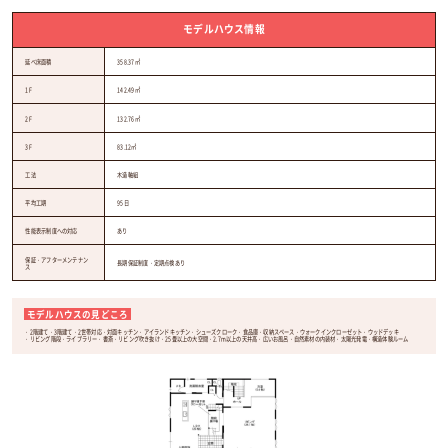
モデルハウス情報
延べ床面積
358.37㎡
1F
142.49㎡
2F
132.76㎡
3F
83.12㎡
工法
木造軸組
平均工期
95日
性能表示制度への対応
あり
保証・アフターメンテナン
長期保証制度・定期点検あり
ス
モデルハウスの見どころ
2階建て
3階建て
2世帯対応
対面キッチン
アイランドキッチン
シューズクローク
食品庫
収納スペース
ウォークインクローゼット
ウッドデッキ
リビング階段
ライブラリー・書斎
リビング吹き抜け
25畳以上の大空間
2.7m以上の天井高
広いお風呂
自然素材の内装材
太陽光発電
構造体験ルーム